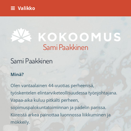
Siirry
Valikko
sivun
sisältöön
Sami Paakkinen
Sami Paakkinen
Minä?
Olen vantaalainen 44-vuotias perheenisä,
työskentelen elintarviketeollisuudessa työnjohtajana.
Vapaa-aika kuluu pitkälti perheen,
sopimuspalokuntatoiminnan ja padelin parissa.
Kiireistä arkea painottaa luonnossa liikkuminen ja
mökkeily.