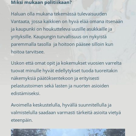
Miksi mukaan politiikaan?
Haluan olla mukana tekemässä tulevaisuuden
Vantaata, jossa kaikkien on hyvä elää omana itsenään
ja kaupunki on houkutteleva uusille asukkaille ja
yrityksille. Kaupungin turvallisuus on nykyistä
paremmalla tasolla ja hoitoon pääsee silloin kun
hoitoa tarvitsee.
Uskon että omat opit ja kokemukset vuosien varrelta
tuovat minulle hyvät edellytykset tuoda tuoreitakin
näkemyksiä päätöksentekoon ja erityisesti
pelastustoimen sekä lasten ja nuorten asioiden
edistämiseksi.
Avoimella keskustelulla, hyvällä suunnitellulla ja
valmistelulla saadaan varmasti tärkeitä asioita vietyä
eteenpäin.